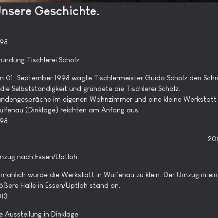
nsere Geschichte.
998
ündung Tischlerei Scholz
 01. September 1998 wagte Tischlermeister Guido Scholz den Schri
 die Selbstständigkeit und gründete die Tischlerei Scholz.
ndengespräche im eigenen Wohnzimmer und eine kleine Werkstatt 
lfenau (Dinklage) reichten am Anfang aus.
998
20
mzug nach Essen/Uptloh
lmählich wurde die Werkstatt in Wulfenau zu klein. Der Umzug in ei
ößere Halle in Essen/Uptloh stand an.
013
e Ausstellung in Dinklage