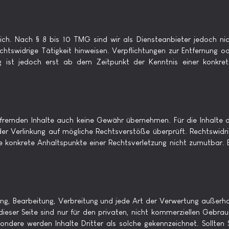
ich. Nach § 8 bis 10 TMG sind wir als Diensteanbieter jedoch ni
htswidrige Tätigkeit hinweisen. Verpflichtungen zur Entfernung o
g ist jedoch erst ab dem Zeitpunkt der Kenntnis einer konkre
e fremden Inhalte auch keine Gewähr übernehmen. Für die Inhalte 
t der Verlinkung auf mögliche Rechtsverstöße überprüft. Rechtswidr
ne konkrete Anhaltspunkte einer Rechtsverletzung nicht zumutbar. 
gung, Bearbeitung, Verbreitung und jede Art der Verwertung außerh
ieser Seite sind nur für den privaten, nicht kommerziellen Gebra
ondere werden Inhalte Dritter als solche gekennzeichnet. Sollten 