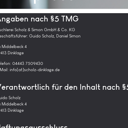
Angaben nach §5 TMG
schlerei Scholz & Simon GmbH & Co. KG
schäftsführer: Guido Scholz, Daniel Simon
 Middelbeck 4
413 Dinklage
elefon: 04443 7509430
Mail: info[at]scholz-dinklage.de
erantwortlich für den Inhalt nach 
ido Scholz
 Middelbeck 4
413 Dinklage
aftungsausschluss