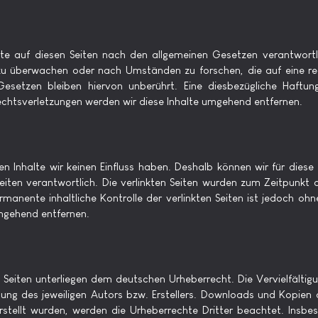
te auf diesen Seiten nach den allgemeinen Gesetzen verantwortl
zu überwachen oder nach Umständen zu forschen, die auf eine rec
setzen bleiben hiervon unberührt. Eine diesbezügliche Haftun
chtsverletzungen werden wir diese Inhalte umgehend entfernen.
en Inhalte wir keinen Einfluss haben. Deshalb können wir für dies
r Seiten verantwortlich. Die verlinkten Seiten wurden zum Zeitpunk
rmanente inhaltliche Kontrolle der verlinkten Seiten ist jedoch oh
mgehend entfernen.
en Seiten unterliegen dem deutschen Urheberrecht. Die Vervielfälti
ng des jeweiligen Autors bzw. Erstellers. Downloads und Kopien d
erstellt wurden, werden die Urheberrechte Dritter beachtet. Insbes