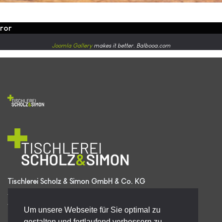
rror
Joomla Gallery
makes it better. Balbooa.com
Tischlerei Scholz & Simon GmbH & Co. KG
Zu Middelbeck 4
49413 Dinklage
Um unsere Webseite für Sie optimal zu
Telefon | 04443 7509430
gestalten und fortlaufend verbessern zu