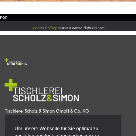
rror
Joomla Gallery
makes it better. Balbooa.com
Tischlerei Scholz & Simon GmbH & Co. KG
Zu Middelbeck 4
49413 Dinklage
Um unsere Webseite für Sie optimal zu
Telefon | 04443 7509430
gestalten und fortlaufend verbessern zu