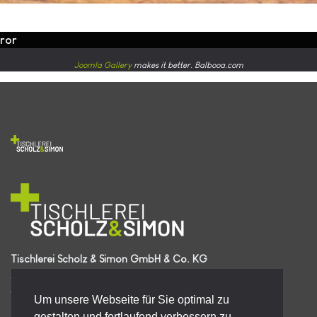
rror
Joomla Gallery
makes it better. Balbooa.com
Tischlerei Scholz & Simon GmbH & Co. KG
Zu Middelbeck 4
49413 Dinklage
Um unsere Webseite für Sie optimal zu
Telefon | 04443 7509430
gestalten und fortlaufend verbessern zu