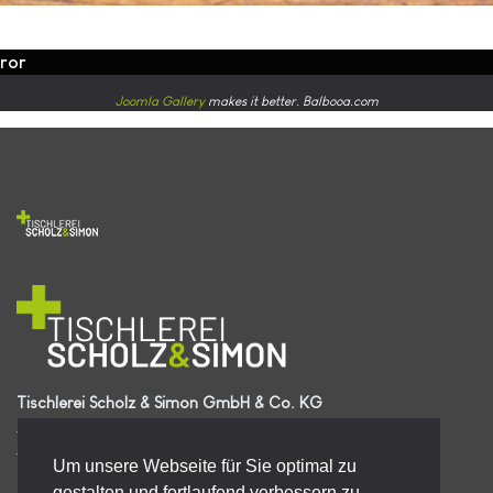
rror
Joomla Gallery
makes it better. Balbooa.com
Tischlerei Scholz & Simon GmbH & Co. KG
Zu Middelbeck 4
49413 Dinklage
Um unsere Webseite für Sie optimal zu
Telefon | 04443 7509430
gestalten und fortlaufend verbessern zu